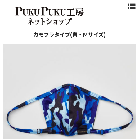
浜松マスクと
は
商品一覧
カモフラタイプ(青・Ｍサイズ)
新作商品
シンプル
カジュアル
ビジネスシ
ーン
クール
ご注文ガイド
カート