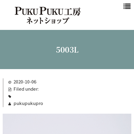
浜松マスクと
は
商品一覧
新作商品
5003L
シンプル
カジュアル
ビジネスシ
2020-10-06
ーン
Filed under:
クール
pukupukupro
ご注文ガイド
カート