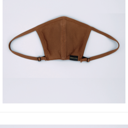
仕入れ・
OEM
制作・販売会
社
SDGsへの
取組み