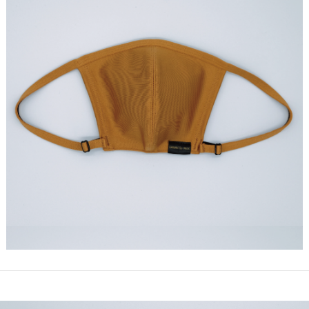
仕入れ・
OEM
制作・販売会
社
SDGsへの
取組み