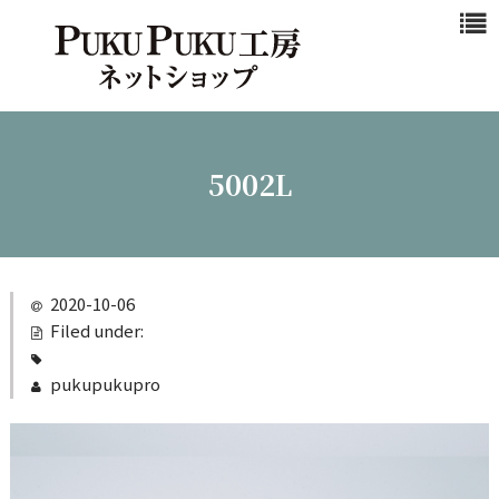
浜松マスクと
は
商品一覧
新作商品
5002L
シンプル
カジュアル
ビジネスシ
2020-10-06
ーン
Filed under:
クール
pukupukupro
ご注文ガイド
カート