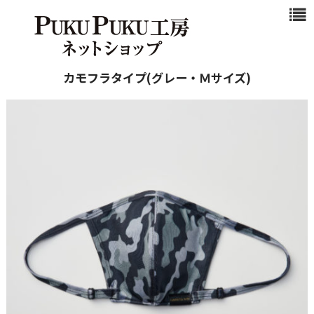
浜松マスクと
は
商品一覧
カモフラタイプ(グレー・Ｍサイズ)
新作商品
シンプル
カジュアル
ビジネスシ
ーン
クール
ご注文ガイド
カート