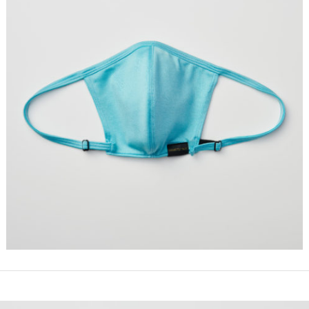
仕入れ・
OEM
制作・販売会
社
SDGsへの
取組み