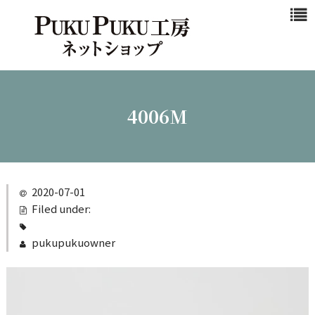
浜松マスクと
は
商品一覧
新作商品
4006M
シンプル
カジュアル
ビジネスシ
2020-07-01
ーン
Filed under:
クール
pukupukuowner
ご注文ガイド
カート