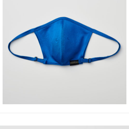
仕入れ・
OEM
制作・販売会
社
SDGsへの
取組み