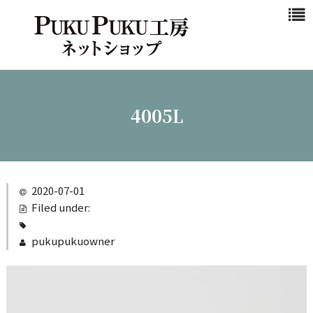
浜松マスクと
は
商品一覧
新作商品
4005L
シンプル
カジュアル
ビジネスシ
2020-07-01
ーン
Filed under:
クール
pukupukuowner
ご注文ガイド
カート