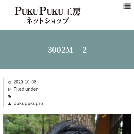
浜松マスクと
は
商品一覧
新作商品
3002M__2
シンプル
カジュアル
ビジネスシ
2020-10-06
ーン
Filed under:
クール
pukupukupro
ご注文ガイド
カート