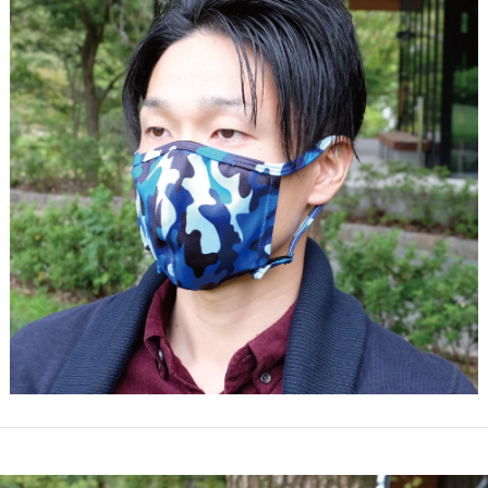
仕入れ・
OEM
制作・販売会
社
SDGsへの
取組み