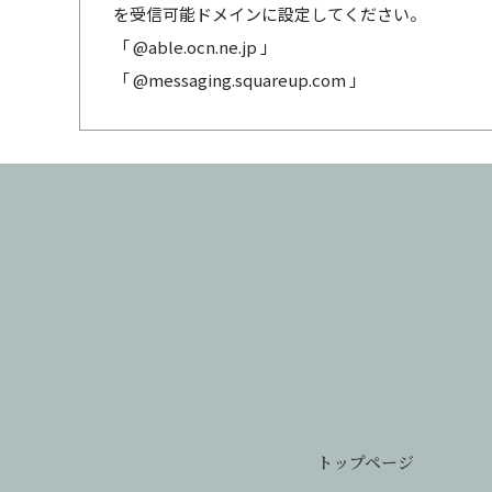
を受信可能ドメインに設定してください。
「 @able.ocn.ne.jp 」
「 @messaging.squareup.com 」
トップページ