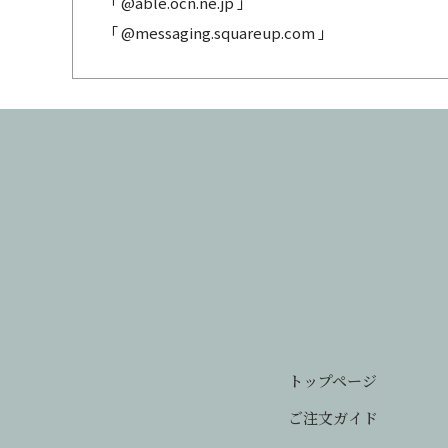
「 @able.ocn.ne.jp 」
「 @messaging.squareup.com 」
トップページ
ご注文ガイド