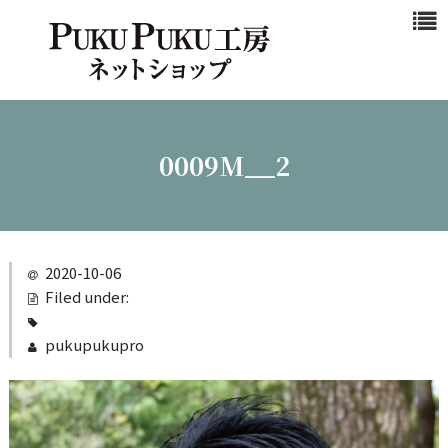
浜松マスクと
は
商品一覧
新作商品
0009M__2
シンプル
カジュアル
ビジネスシ
2020-10-06
ーン
Filed under:
クール
pukupukupro
ご注文ガイド
カート