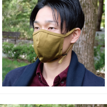
仕入れ・
OEM
制作・販売会
社
SDGsへの
取組み