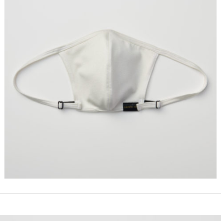
仕入れ・
OEM
制作・販売会
社
SDGsへの
取組み